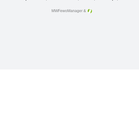
überspringen
MWFewoManager
&