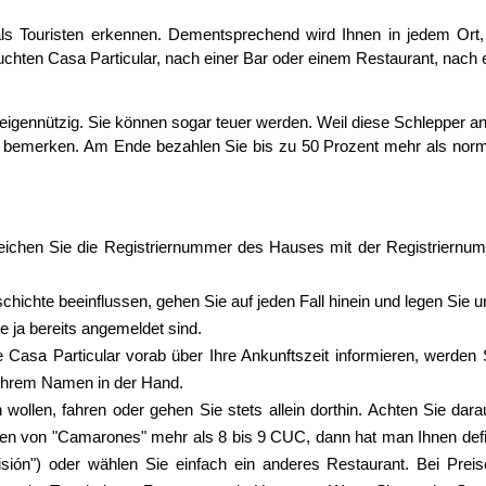
 als Touristen erkennen. Dementsprechend wird Ihnen in jedem Or
uchten Casa Particular, nach einer Bar oder einem Restaurant, nach 
igennützig. Sie können sogar teuer werden. Weil diese Schlepper an 
 bemerken. Am Ende bezahlen Sie bis zu 50 Prozent mehr als normal,
leichen Sie die Registriernummer des Hauses mit der Registriernu
hichte beeinflussen, gehen Sie auf jeden Fall hinein und legen Sie 
 ja bereits angemeldet sind.
e Casa Particular vorab über Ihre Ankunftszeit informieren, werd
t Ihrem Namen in der Hand.
ollen, fahren oder gehen Sie stets allein dorthin. Achten Sie dara
nen von "Camarones" mehr als 8 bis 9 CUC, dann hat man Ihnen definit
ión") oder wählen Sie einfach ein anderes Restaurant. Bei Preise