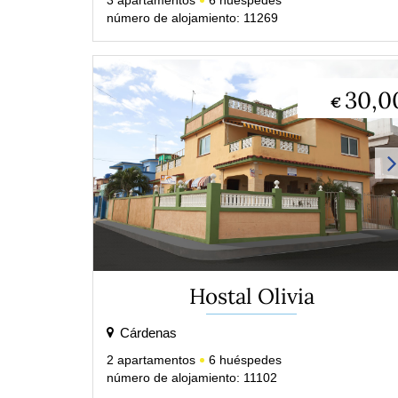
3
apartamentos
6
huéspedes
número de alojamiento: 11269
30,0
€
Hostal Olivia
Cárdenas
2
apartamentos
6
huéspedes
número de alojamiento: 11102