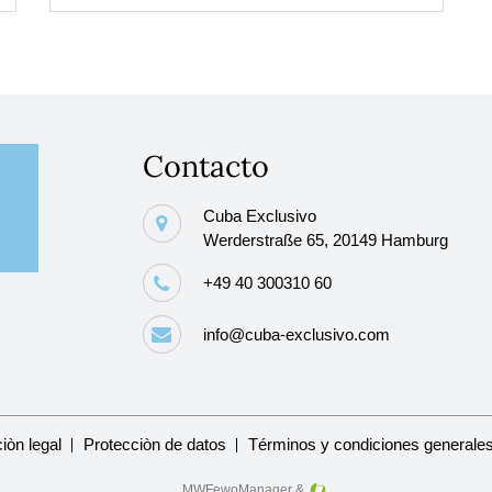
Contacto
Cuba Exclusivo
Werderstraße 65, 20149 Hamburg
+49 40 300310 60
info@cuba-exclusivo.com
Saltar
iòn legal
Protecciòn de datos
Términos y condiciones generale
navegación
MWFewoManager
&